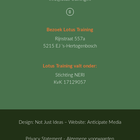
Bezoek Lotus Training
Rijnstraat 557a
5215 EJ ’s-Hertogenbosch
Lotus Training valt onder:
Stichting NERI
KvK 17129057
Design:
Not Just Ideas
– Website:
Anticipate Media
Privacy Statement
-
Algemene voorwaarden