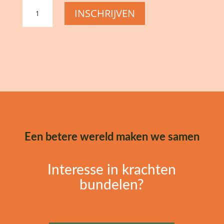
Bouwen
INSCHRIJVEN
een
een
Morele
Fundering
aantal
Een betere wereld maken we samen
Interesse in krachten
bundelen?