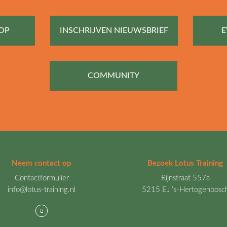
OP
INSCHRIJVEN NIEUWSBRIEF
E
COMMUNITY
Neem contact op
Bezoek Lotus Training
Contactformulier
Rijnstraat 557a
info@lotus-training.nl
5215 EJ ’s-Hertogenbosc