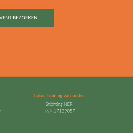
VENT BEZOEKEN
Lotus Training valt onder:
Stichting NERI
h
KvK 17129057