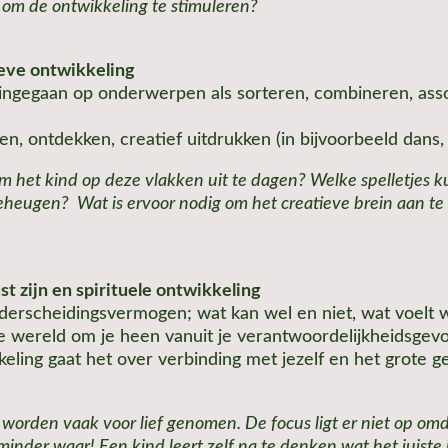
n om de ontwikkeling te stimuleren?
ieve ontwikkeling
t ingegaan op onderwerpen als sorteren, combineren, asso
n, ontdekken, creatief uitdrukken (in bijvoorbeeld dans,
m het kind op deze vlakken uit te dagen? Welke spelletjes k
geheugen? Wat is ervoor nodig om het creatieve brein aan te 
t zijn en spirituele ontwikkeling
nderscheidingsvermogen; wat kan wel en niet, wat voelt w
e wereld om je heen vanuit je verantwoordelijkheidsgevo
kkeling gaat het over verbinding met jezelf en het grote g
worden vaak voor lief genomen. De focus ligt er niet op om
inder waar! Een kind leert zelf na te denken wat het juiste 