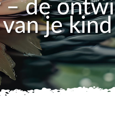
r – de ontwi
van je kind