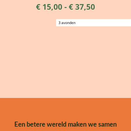
Prijsklass
€
15,00
-
€
37,50
€ 15,00
tot
€ 37,50
Een betere wereld maken we samen